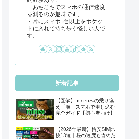
・あちこちでスマホの通信速度
を測るのが趣味です。
・常にスマホ5台以上をポケッ
トに入れて持ち歩く怪しい人で
す。
新着記事
【図解】mineoへの乗り換
え手順｜スマホで申し込む
完全ガイド【初心者向け】
【2026年最新】格安SIM比
較13選｜昼の速度も含めた