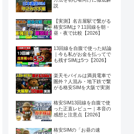
説
【実測】名古屋駅で繋がる
格安SIMは？11回線を朝・
昼・夜で比較【2026】
13回線を自腹で使った結論
｜今も私がお金を払ってで
も残すSIMは5つ【2026】
楽天モバイルは満員電車で
圏外？人混み・地下鉄で繋
がる格安SIMを大阪で実測
格安SIM13回線を自腹で使
った正直レビュー｜本音の
感想と注意点【2026】
格安SIMの「お昼の速