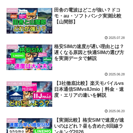
田舎の電波はどこが強い？ドコ
ahamo
モ・au・ソフトバンク実測比較
【山間部】
2025.07.28
格安SIMの速度が遅い理由とは？
ahamo
遅くなる原因と快適SIMの選び方
を実測データで解説
2025.06.28
【3社徹底比較】楽天モバイルvs
その他の格安SIM
日本通信SIMvsIIJmio｜料金・速
度・エリアの違いを解説
2025.06.20
【実測比較】格安SIMで速度が速
ahamo
いのはどれ？昼も含めた8回線ラ
ンキング2026