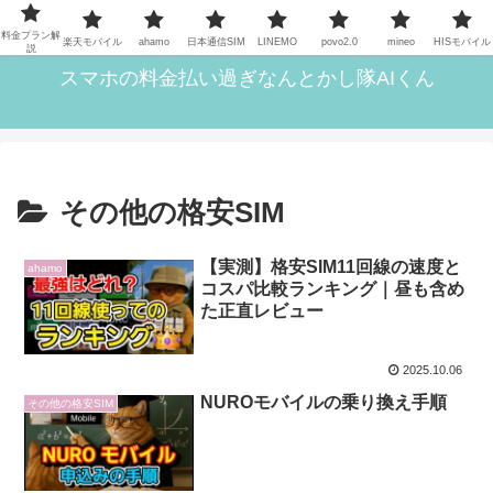
格安SIMら11回線を実際に使ってきた筆者がいろいろ解説
料金プラン解
楽天モバイル
ahamo
日本通信SIM
LINEMO
povo2.0
mineo
HISモバイル
説
スマホの料金払い過ぎなんとかし隊AIくん
その他の格安SIM
【実測】格安SIM11回線の速度と
ahamo
コスパ比較ランキング｜昼も含め
た正直レビュー
2025.10.06
NUROモバイルの乗り換え手順
その他の格安SIM