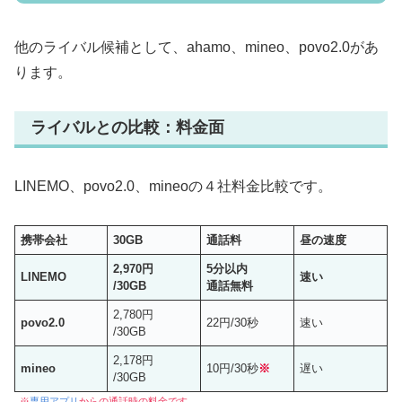
他のライバル候補として、ahamo、mineo、povo2.0があ
ります。
ライバルとの比較：料金面
LINEMO、povo2.0、mineoの４社料金比較です。
携帯会社
30GB
通話料
昼の速度
2,970円
5分以内
LINEMO
速い
/30GB
通話無料
2,780円
povo2.0
22円/30秒
速い
/30GB
2,178円
mineo
10円/30秒
※
遅い
/30GB
※
専用アプリ
からの通話時
の
料金
です。