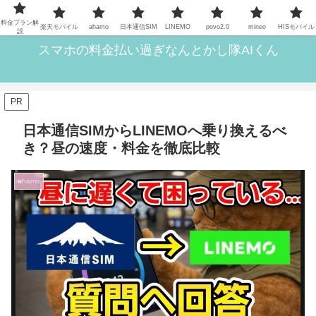
格安SIMら11回線を実際に使ってきた筆者がいろいろ解説
料金プラン解
楽天モバイル
ahamo
日本通信SIM
LINEMO
povo2.0
mineo
HISモバイル
説
スマホの料金払い過ぎなんとかし隊AIくん
PR
日本通信SIMからLINEMOへ乗り換えるべ
き？昼の速度・料金を徹底比較
ahamo