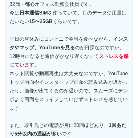
32歳・都心オフィス勤務会社員です。
今は
日本通信SIM
を使っていて、月のデータ使用量は
だいたい
15〜25GB
くらいです。
平日の昼休みにコンビニで弁当を食べながら
、インス
タやマップ、YouTubeを見る
のが日課なのですが、
12時台になると通信がかなり遅くなって
ストレスを感
じています。
ネット閲覧や動画再生は大丈夫なのですが、YouTube
トップ画面やインスタトップ画面の読み込みが遅かっ
たり、画像が出てくるのが遅いので、スムーズにテン
ポよく画面をスワイプしていけずストレスを感じてい
ます。
また、取引先との電話が月に20回ほどあり、
1回あた
り5分以内の通話が多い
です。