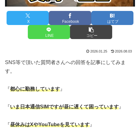
X
Facebook
はてブ
LINE
コピー
2026.01.25
2026.08.03
SNS等で頂いた質問者さんへの回答を記事にしてみま
す。
『
都心に勤務しています
』
『
いま
日本通信
SIM
ですが昼に遅くて困っています
』
『
昼休みはXやYouTubeを見ています
』