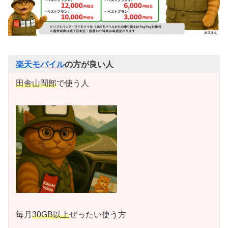
楽天モバイル
の方が良い人
田舎山間部
で使う人
毎月
30GB以上
ぜったい使う方