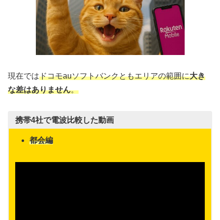
現在では
ドコモauソフトバンクともエリア
の範囲
に
大き
な差はありません
。
携帯4社で電波比較した動画
都会編