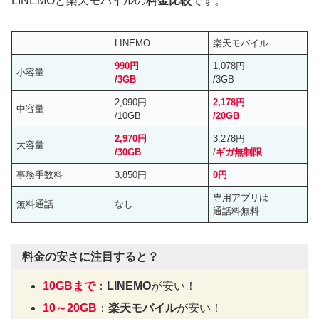
LINEMOと楽天モバイルの
料金比較
です。
LINEMO
楽天モバイル
990円
1,078円
小容量
/3GB
/3GB
2,090円
2,178円
中容量
/10GB
/20GB
2,970円
3,278円
大容量
/30GB
/
ギガ無制限
事務手数料
3,850円
0円
専用アプリは
無料通話
なし
通話料無料
料金の安さに注目すると？
10GBまで
：
LINEMO
が安い！
10～20GB
：
楽天モバイル
が安い！