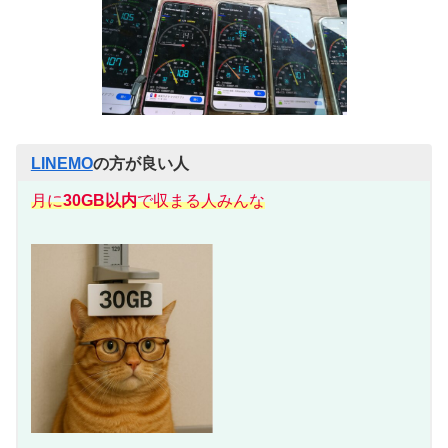
LINEMO
の方が良い人
月に
30GB以内
で収
まる
人みんな