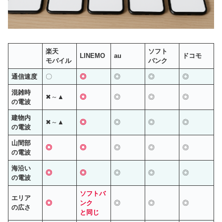
楽天
ソフト
LINEMO
au
ドコモ
モバイル
バンク
通信速度
〇
◎
◎
◎
◎
混雑時
✖～▲
◎
◎
◎
◎
の電波
建物内
✖～▲
◎
◎
◎
◎
の電波
山間部
◎
◎
◎
◎
◎
の電波
海沿い
◎
◎
◎
◎
◎
の電波
ソフトバ
エリア
◎
ンク
◎
◎
◎
の広さ
と同じ