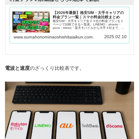
【2026年最新】格安SIM・大手キャリアの
料金プラン一覧｜スマホ料金比較まとめ
格安SIM・大手キャリア全２３社の料金プランを１
ページで比較できる一覧表。LINEMO・ahamo・
povo・mineo・楽天モバイルから大手３社まで、デ
ータ容量・通話オプション別に最安プランがすぐ見
つかる2026年最新版。
2025.02.10
www.sumahonominaoshishitaiaikun.com
電波と速度
のざっくり比較表です。