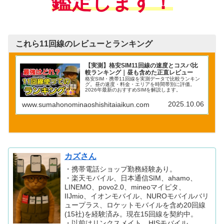
鑑定
します！
これら11回線のレビューとランキング
【実測】格安SIM11回線の速度とコスパ比
較ランキング｜昼も含めた正直レビュー
格安SIM・携帯11回線を実測データで比較ランキン
グ。昼の速度・料金・エリアを時間帯別に評価。
2026年最新のおすすめSIMを解説します。
2025.10.06
www.sumahonominaoshishitaiaikun.com
カズさん
・携帯電話ショップ勤務経験あり。
・楽天モバイル、日本通信SIM、ahamo、
LINEMO、povo2.0、mineoマイピタ、
IIJmio、イオンモバイル、NUROモバイルバリ
ュープラス、ロケットモバイルを含め20回線
(15社)を経験済み。現在15回線を契約中。
・以前はリンクスメイト、HISモバイル、