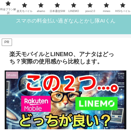
格安SIMら11回線を実際に使ってきた筆者がいろいろ解説
料金プラン解
楽天モバイル
ahamo
日本通信SIM
LINEMO
povo2.0
mineo
HISモバイル
説
スマホの料金払い過ぎなんとかし隊AIくん
PR
楽天モバイルとLINEMO、アナタはどっ
ち？実際の使用感から比較します。
ahamo