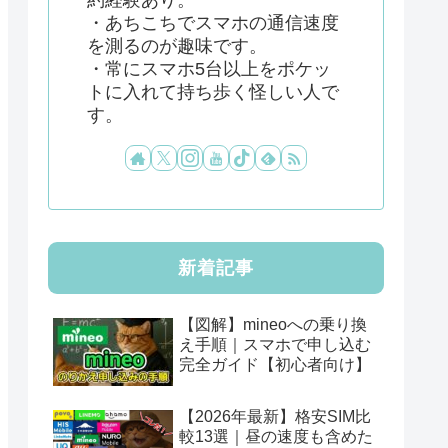
・あちこちでスマホの通信速度
を測るのが趣味です。
・常にスマホ5台以上をポケッ
トに入れて持ち歩く怪しい人で
す。
新着記事
【図解】mineoへの乗り換
え手順｜スマホで申し込む
完全ガイド【初心者向け】
【2026年最新】格安SIM比
較13選｜昼の速度も含めた