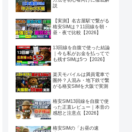
説
【実測】名古屋駅で繋がる
格安SIMは？11回線を朝・
昼・夜で比較【2026】
13回線を自腹で使った結論
｜今も私がお金を払ってで
も残すSIMは5つ【2026】
楽天モバイルは満員電車で
圏外？人混み・地下鉄で繋
がる格安SIMを大阪で実測
格安SIM13回線を自腹で使
った正直レビュー｜本音の
感想と注意点【2026】
格安SIMの「お昼の速