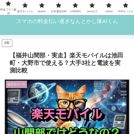
格安SIMら11回線を実際に使ってきた筆者がいろいろ解説
料金プラン解
楽天モバイル
ahamo
日本通信SIM
LINEMO
povo2.0
mineo
HISモバイル
説
スマホの料金払い過ぎなんとかし隊AIくん
PR
【福井山間部・実走】楽天モバイルは池田
町・大野市で使える？大手3社と電波を実
測比較
楽天モバイル