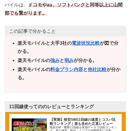
バイルは、
ドコモやau、ソフトバンクと同等以上に山間
部でも繋がります。
この記事で分かること
楽天モバイルと大手3社の
電波状況比較
が図で分
かる。
楽天モバイルの
強み
と
弱み
が分かる。
楽天モバイルの
料金プラン内容
と
他社比較
が分か
る。
11回線使ってののレビューとランキング
【実測】格安SIM11回線の速度とコスパ比
較ランキング｜昼も含めた正直レビュー
格安SIM・携帯11回線を実測データで比較ランキン
グ。昼の速度・料金・エリアを時間帯別に評価。