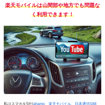
楽天モバイルは山間部や地方でも問題な
く利用できます！
私はスマホを5社(
ahamo
、
楽天モバイル
、
日本通信SIM
、