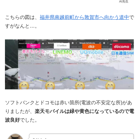
AI先生
こちらの図は、
福井県南越前町から敦賀市へ向かう道中
で
すがなんと…。
ソフトバンクとドコモは赤い箇所(電波の不安定な所)があ
りましたが、
楽天モバイルは緑や黄色になっているので電
波良好
でした。