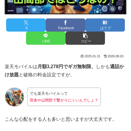
X
Facebook
はてブ
LINE
コピー
2025.01.31
2026.08.03
楽天モバイルは
月額3,278円でギガ無制限、
しかも
通話か
け放題
と破格の料金設定ですが、
でも楽天モバイルって
田舎や山間部で繋がりにくいんでしょ？
こんな心配をする人も多いと思いますが大丈夫です。