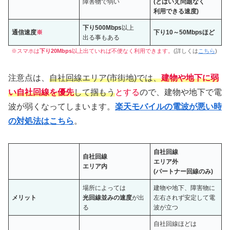
障害物
で
弱い
(とはいえ問題なく
利用できる速度)
下り500Mbps
以上
通信速度
※
下り10～50Mbpsほど
出る事もある
※スマホは
下り20Mbps
以上出ていれば不便なく利用できます。
(詳しくは
こちら
)
注意点は、
自社回線エリア(市街地)では、
建物や地下に弱
い自社回線を優先
して掴もう
とする
ので、建物や地下で電
波が弱くなってしまいます。
楽天モバイルの電波が悪い時
の対処法はこちら
。
自社回線
自社回線
エリア外
エリア内
(パートナー回線のみ)
場所によっては
建物や地下、障害物に
メリット
光回線並みの速度
が出
左右されず安定して電
る
波が立つ
自社回線ほどは