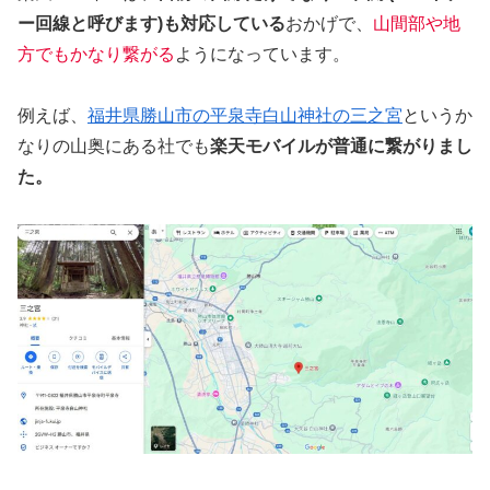
ー回線と呼びます)も対応している
おかげで、
山間部や地
方でもかなり繋がる
ようになっています。
例えば、
福井県勝山市の平泉寺白山神社の三之宮
というか
なりの山奥にある社でも
楽天モバイルが普通に繋がりまし
た。