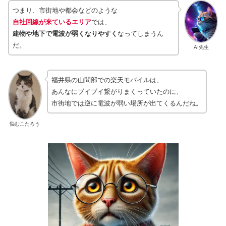
つまり、市街地や都会などのような
自社回線が来ているエリア
では、
建物や地下で電波が弱くなりやすく
なってしまうん
だ。
AI先生
福井県の山間部での楽天モバイルは、
あんなにブイブイ繋がりまくっていたのに、
市街地では逆に電波が弱い場所が出てくるんだね。
悩むこたろう