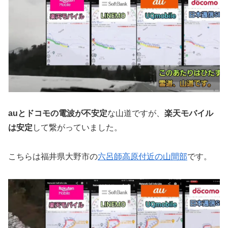
auとドコモの電波が不安定
な山道ですが、
楽天モバイル
は安定
して繋がっていました。
こちらは福井県大野市の
六呂師高原付近の山間部
です。