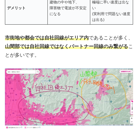
建物の中や地下、
極端に早い速度は出な
デメリット
障害物で電波が不安定
い
になる
(実利用で問題ない速度
は出る)
市街地や都会では自社回線がエリア内
であることが多く、
山間部では自社回線ではなくパートナー回線のみ繋がる
こ
とが多いです。