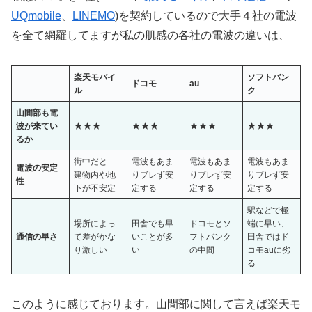
UQmobile
、
LINEMO
)を契約しているので大手４社の電波
を全て網羅してますが私の肌感の各社の電波の違いは、
楽天モバイ
ソフトバン
ドコモ
au
ル
ク
山間部
も電
★★★
★★★
★★★
★★★
波が来てい
るか
街中だと
電波もあま
電波もあま
電波もあま
電波の安定
建物内や地
りブレず安
りブレず安
りブレず安
性
下
が
不安定
定する
定する
定する
駅などで極
、
場所によっ
田舎でも早
ドコモとソ
端に早い
通信の早さ
て差がかな
いことが多
フトバンク
田舎ではド
り激しい
い
の中間
コモauに劣
る
このように感じております。山間部に関して言えば楽天モ